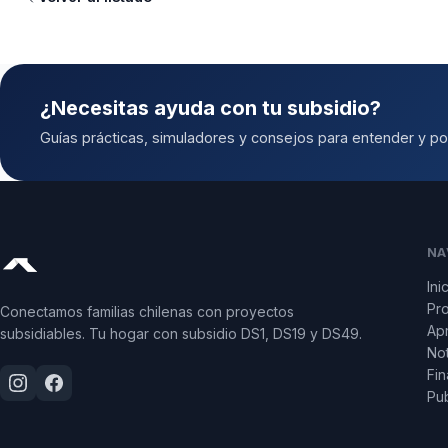
¿Necesitas ayuda con tu subsidio?
Guías prácticas, simuladores y consejos para entender y pos
NA
Ini
Pr
Conectamos familias chilenas con proyectos
Apr
subsidiables. Tu hogar con subsidio DS1, DS19 y DS49.
Not
Fin
Pub