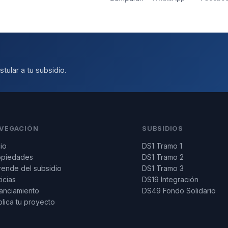
tular a tu subsidio.
VEGACIÓN
SUBSIDIOS
cio
DS1 Tramo 1
opiedades
DS1 Tramo 2
ende del subsidio
DS1 Tramo 3
icias
DS19 Integración
anciamiento
DS49 Fondo Solidario
lica tu proyecto