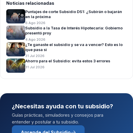
Noticias relacionadas
Puntajes de corte Subsidio DS1: ¿Subirán o bajarán
en la próxima
6 Ago 2026
Subsidio a la Tasa de Interés Hipotecaria: Gobierno
presentó proy
4 Ago 2026
¿Te ganaste el subsidio y se va a vencer? Esto es lo
que pasa si
31 Jul 2026
Ahorro para el Subsidio: evita estos 3 errores
31 Jul 2026
¿Necesitas ayuda con tu subsidio?
Guías prácticas, simuladores y consejos para
entender y postular a tu subsidio.
Aprende del Subsidio