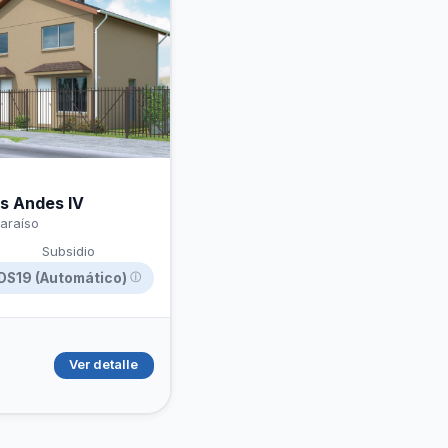
hipotecario
s Andes IV
araíso
Subsidio
DS19 (Automático)
ⓘ
Ver detalle