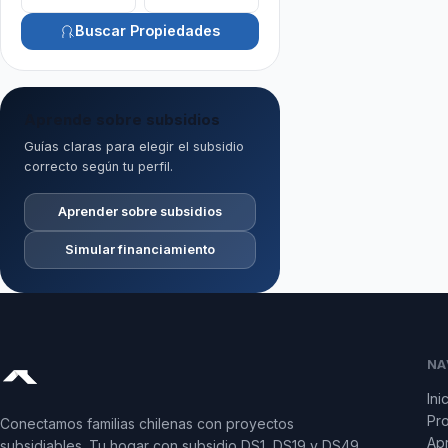
Buscar Propiedades
Aprende sobre subsidios
Guías claras para elegir el subsidio
correcto según tu perfil.
Aprender sobre subsidios
Simular financiamiento
NA
Ini
Pr
Conectamos familias chilenas con proyectos
Apr
subsidiables. Tu hogar con subsidio DS1, DS19 y DS49.