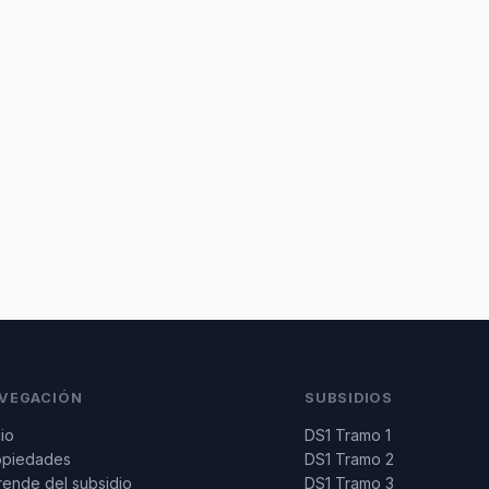
VEGACIÓN
SUBSIDIOS
cio
DS1 Tramo 1
opiedades
DS1 Tramo 2
ende del subsidio
DS1 Tramo 3