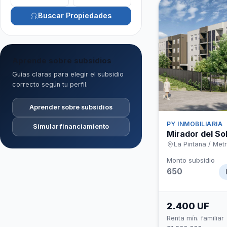
Buscar Propiedades
Aprende sobre subsidios
Guías claras para elegir el subsidio
correcto según tu perfil.
Aprender sobre subsidios
PY INMOBILIARIA
Simular financiamiento
Mirador del S
La Pintana / Met
Monto subsidio
650
2.400 UF
Renta mín. familiar