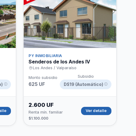
PY INMOBILIARIA
Senderos de los Andes IV
Los Andes / Valparaíso
Subsidio
Monto subsidio
625 UF
o)
DS19 (Automático)
ⓘ
ⓘ
2.600 UF
alle
Ver detalle
Renta mín. familiar
$1.100.000