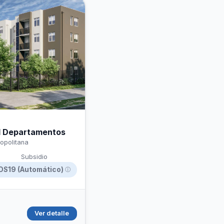
ol Departamentos
ropolitana
Subsidio
DS19 (Automático)
ⓘ
Ver detalle