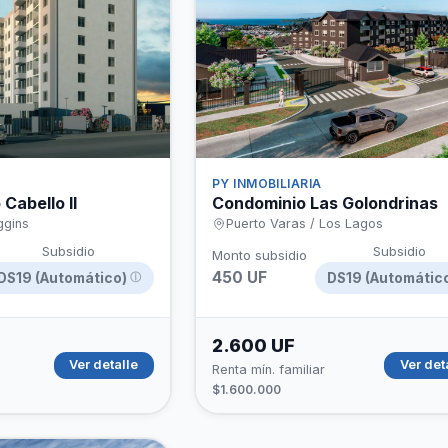
hipotecario
PY INMOBILIARIA
Cabello II
Condominio Las Golondrinas
ggins
Puerto Varas / Los Lagos
Subsidio
Subsidio
Monto subsidio
450 UF
DS19 (Automático)
DS19 (Automátic
ⓘ
2.600 UF
Ver detalle
Ver det
Renta mín. familiar
$1.600.000