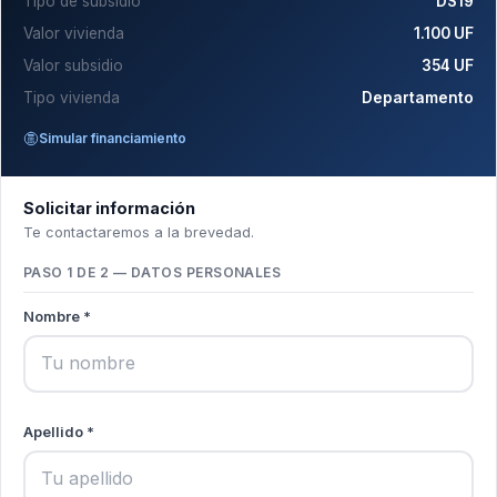
Tipo de subsidio
DS19
Valor vivienda
1.100 UF
Valor subsidio
354 UF
Tipo vivienda
Departamento
Simular financiamiento
Solicitar información
Te contactaremos a la brevedad.
PASO 1 DE 2 — DATOS PERSONALES
Nombre *
Apellido *