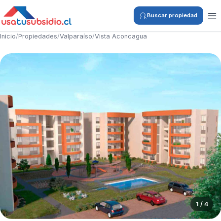
Buscar propiedad
Inicio
/
Propiedades
/
Valparaíso
/
Vista Aconcagua
1 / 4