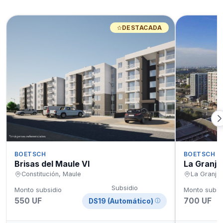
DESTACADA
BOETSCH
BOETSCH
Brisas del Maule VI
La Granja
Constitución, Maule
La Granja,
Subsidio
Monto subsidio
Monto subsi
550 UF
700 UF
DS19 (Automático)
ⓘ