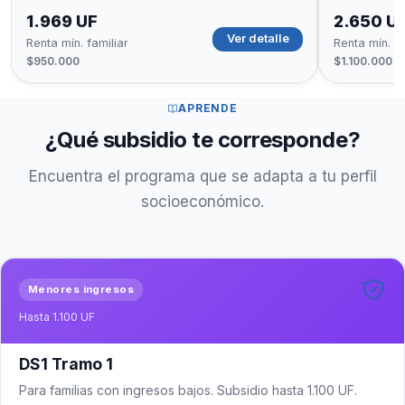
1.969 UF
2.650 U
Ver detalle
Renta mín. familiar
Renta mín. fa
$950.000
$1.100.000
APRENDE
¿Qué subsidio te corresponde?
Encuentra el programa que se adapta a tu perfil
socioeconómico.
Menores ingresos
Hasta 1.100 UF
DS1 Tramo 1
Para familias con ingresos bajos. Subsidio hasta 1.100 UF.