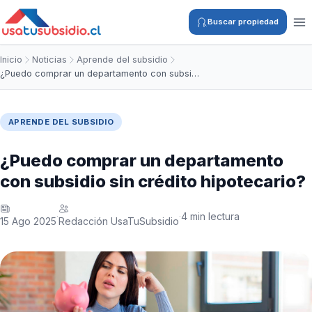
Buscar propiedad
Inicio
Noticias
Aprende del subsidio
¿Puedo comprar un departamento con subsi…
APRENDE DEL SUBSIDIO
¿Puedo comprar un departamento
con subsidio sin crédito hipotecario?
4 min lectura
·
·
15 Ago 2025
Redacción UsaTuSubsidio