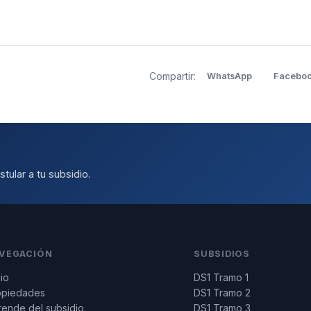
Compartir:
WhatsApp
Facebo
tular a tu subsidio.
VEGACIÓN
SUBSIDIOS
cio
DS1 Tramo 1
opiedades
DS1 Tramo 2
ende del subsidio
DS1 Tramo 3