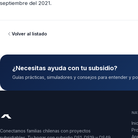
septiembre del 2021.
Volver al listado
¿Necesitas ayuda con tu subsidio?
Guías prácticas, simuladores y consejos para entender y pos
NA
Ini
Pr
Conectamos familias chilenas con proyectos
Apr
subsidiables. Tu hogar con subsidio DS1, DS19 y DS49.